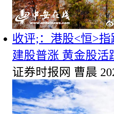
收评;：港股<恒>指跌
建股普涨 黄金股活
证券时报网
曹晨
20