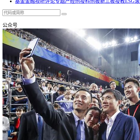
基金
金融
视听
评论
专题
产经
创投
科创板
新三板
投教
ESG
滚
公众号