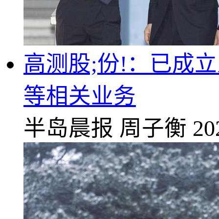
高测股;份!：已成
等相关业务
半岛晨报
周子衡
20