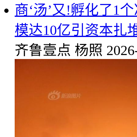
商‘汤’又!孵化了
模达10亿引资本扎
齐鲁壹点
杨照
2026