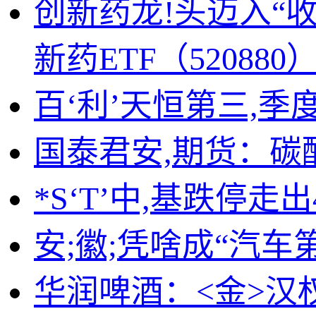
创新药龙!头迈入“
新药ETF（5208
百‘利’天恒第三,季
国泰君安,期货：
*S‘T’中,基跌停走
安;徽;凭啥成“汽车
华润啤酒：<金>汉