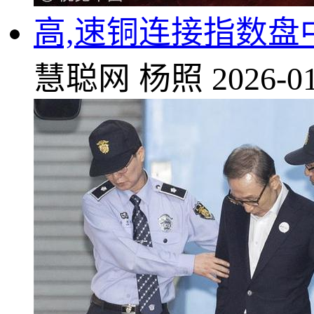
高,速铜连接指数盘
慧聪网
杨照
2026-01